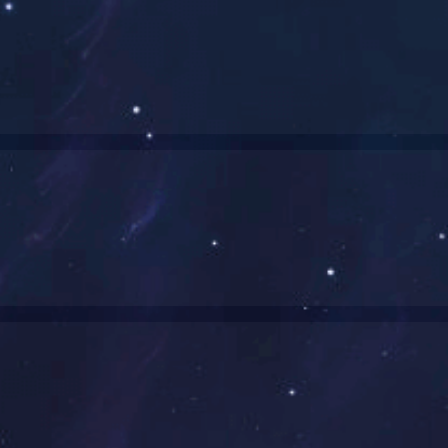
析
其他产品