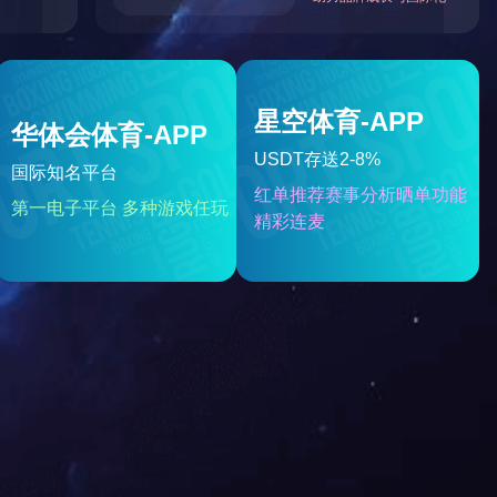
北京密云小区气化站