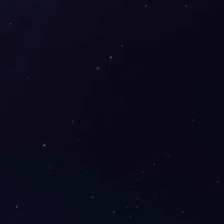
L-CNG加气站
会手机网页版-
销售服务热线
体会（中国）