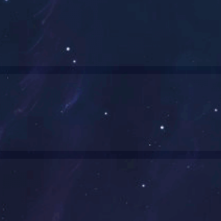
析
其他产品