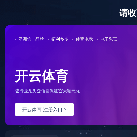
首页
关于我们