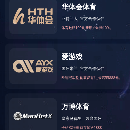
瓶
罐
车
站
案例分
站