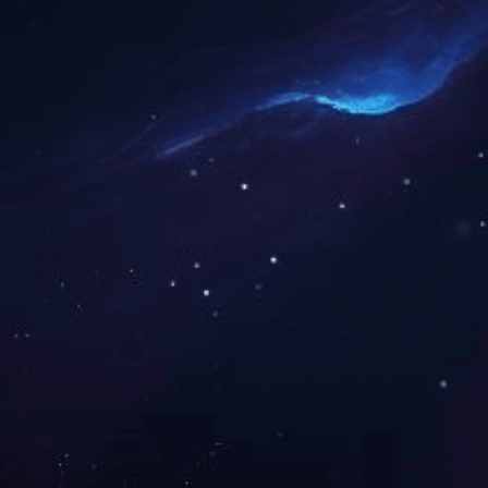
LNG加气站
关于我们
新闻中心
产品中心