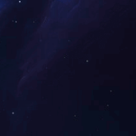
LNG气化站
旗下子公司
品质保证
气瓶追溯
华体
华