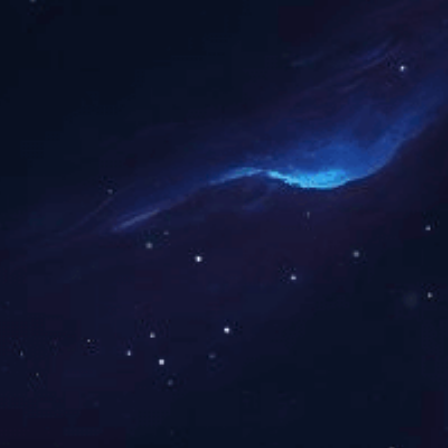
铝内胆全缠绕复合气瓶