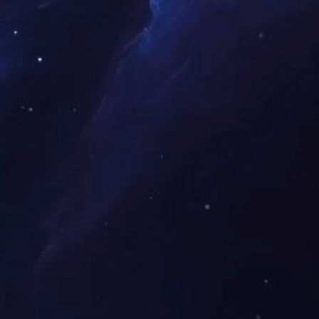
铝内胆全缠绕复合气瓶
上一页
1
2
3
4
5
下一页