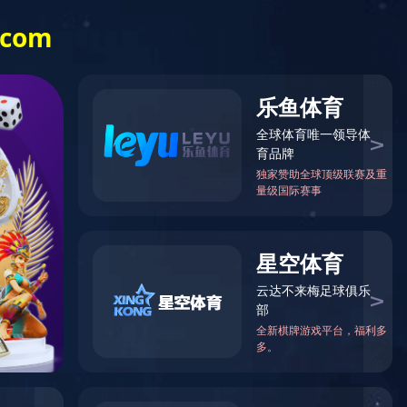
证
华体会手机网页版-华体会（中国）