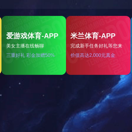
塑料内胆全缠绕复合气瓶