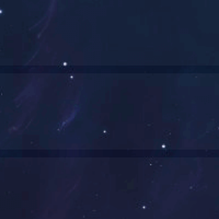
析
其他产品
钢质车用天然气气瓶
焊接绝热气瓶
铝内胆全