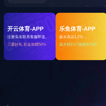
塑料内胆全缠绕复合气瓶