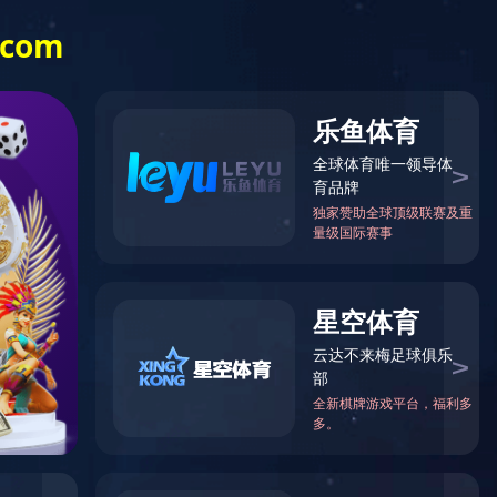
证
华体会手机网页版-华体会（中国）