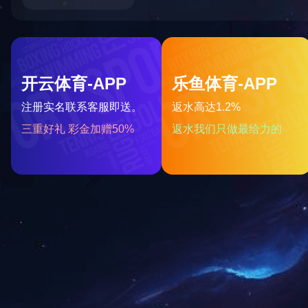
2013-06-08
讲配合 比斗志 打好整体战 不畏强手
2013-05-31
天海公司产品亮相第十四届中国国
2013-05-31
控股公司领导任亚光到北京天海公
2012-03-07
为首都环境治理做贡献