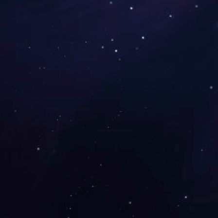
上一
关于我们
新闻中心
产品中心
公司介绍
企业新闻
瓶
企业文化
党建之窗
罐
荣誉证书
信息公示
车
企业大事记
站
案例分析
其他产品