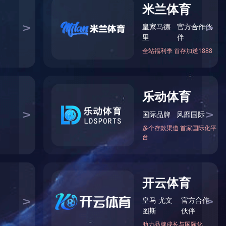
当前位置：
首页
>
新闻中心
>
企业新闻